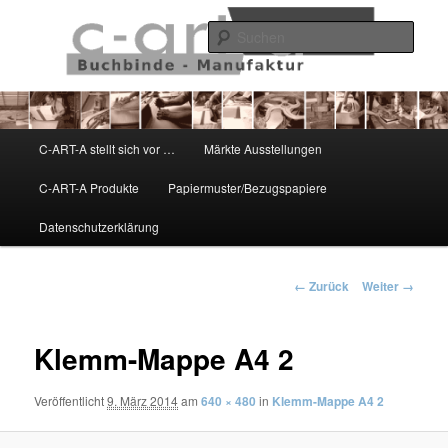
Zum
Schönes aus Papier
Inhalt
Such
wechseln
C-ART-A
Hauptmenü
C-ART-A stellt sich vor …
Märkte Ausstellungen
C-ART-A Produkte
Papiermuster/Bezugspapiere
Datenschutzerklärung
Bilder-
← Zurück
Weiter →
Navigation
Klemm-Mappe A4 2
Veröffentlicht
9. März 2014
am
640 × 480
in
Klemm-Mappe A4 2