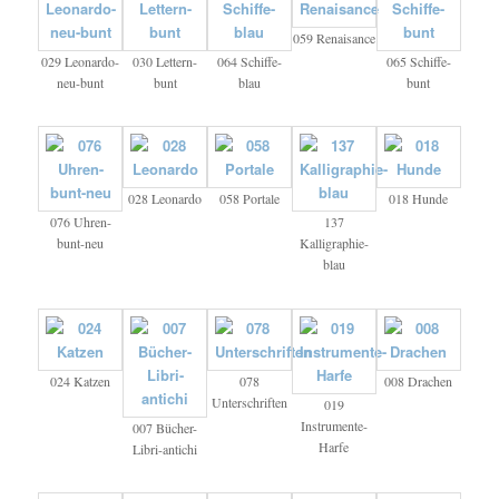
059 Renaisance
029 Leonardo-
030 Lettern-
064 Schiffe-
065 Schiffe-
neu-bunt
bunt
blau
bunt
028 Leonardo
058 Portale
018 Hunde
076 Uhren-
137
bunt-neu
Kalligraphie-
blau
024 Katzen
078
008 Drachen
Unterschriften
019
Instrumente-
007 Bücher-
Harfe
Libri-antichi