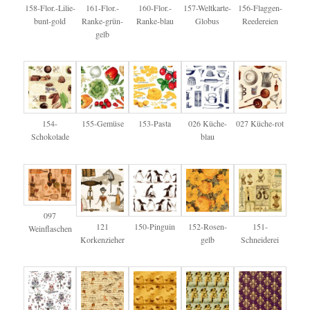
158-Flor.-Lilie-
161-Flor.-
160-Flor.-
157-Weltkarte-
156-Flaggen-
bunt-gold
Ranke-grün-
Ranke-blau
Globus
Reedereien
gelb
154-
155-Gemüse
153-Pasta
026 Küche-
027 Küche-rot
Schokolade
blau
097
121
150-Pinguin
152-Rosen-
151-
Weinflaschen
Korkenzieher
gelb
Schneiderei