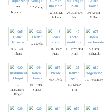
075
017 Ginkgo
Tulpenranke
125 Blumen-
120 Goldregen-
001 Astern-
lila-klein
blau
Dalien
032 Lieder
005 Blaue-
118 Lieder-
140 Pferd-und-
077 Uhren-
Pflanze
Piano
Hund
Taschenuhr
055 Pferde
080 Vogelreise
020
044 Noten-
127 Katzen-
Instrumente-
Sonata
groß
Flügel