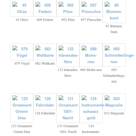
45 Olive
009 Federn
092 Pilze
057 Pinocchio
85 Blumen-
bunt
079 Vögel
082 Weltkarte
132 tränendes-
088 Mohn-neu
093
Herz
Schmetterlinge-
neu
126 Fahrräder
033 Magnolie
123 Ornament-
131 Ornament-
124
Orient-blau
1001-Nacht
Instrumente-