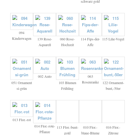
schwarz gold
094
Kinderwagen
139 Rose-
060 Rose-
114 Fips-der-
115 Lilie-Vogel
Aquarell
Hochzeit
Affe
002 Auto
063
Rosenranke
051 Ornament
103 Blumen
122 Ornament-
si-grün
Frühling
bunt,-50er
013 Flor.-rot
014 Flor.-rote-
113 Flor.-bunt-
010 Flor.-
016 Flor.-
Pflanze
gold
blaue-Blume
Zitrone