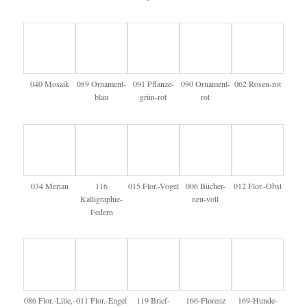
040 Mosaik
089 Ornament-
091 Pflanze-
090 Ornament-
062 Rosen-rot
blau
grün-rot
rot
034 Merian
116
015 Flor.-Vogel
006 Bücher-
012 Flor.-Obst
Kalligraphie-
neu-voll
Federn
086 Flor.-Lilie,-
011 Flor.-Engel
119 Brief-
166-Florenz
169-Hunde-