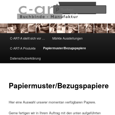
Zum
Schönes aus Papier
Inhalt
Such
wechseln
C-ART-A
Hauptmenü
C-ART-A stellt sich vor …
Märkte Ausstellungen
Papiermuster/Bezugspapiere
C-ART-A Produkte
Datenschutzerklärung
Papiermuster/Bezugspapiere
Hier eine Auswahl unserer momentan verfügbaren Papiere.
Gerne fertigen wir in Ihrem Auftrag mit den unten aufgeführten