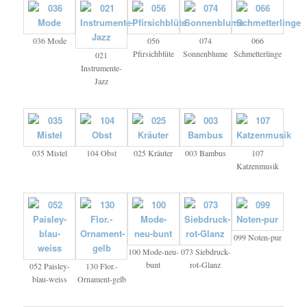
036 Mode
056
074
066
Pfirsichblüte
Sonnenblume
Schmetterlinge
021
Instrumente-
Jazz
035 Mistel
104 Obst
025 Kräuter
003 Bambus
107
Katzenmusik
099 Noten-pur
100 Mode-neu-
073 Siebdruck-
bunt
rot-Glanz
052 Paisley-
130 Flor.-
blau-weiss
Ornament-gelb