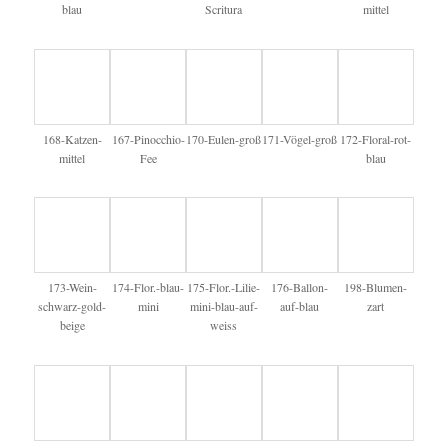
blau
Scritura
mittel
168-Katzen-
167-Pinocchio-
170-Eulen-groß
171-Vögel-groß
172-Floral-rot-
mittel
Fee
blau
173-Wein-
174-Flor.-blau-
175-Flor.-Lilie-
176-Ballon-
198-Blumen-
schwarz-gold-
mini
mini-blau-auf-
auf-blau
zart
beige
weiss