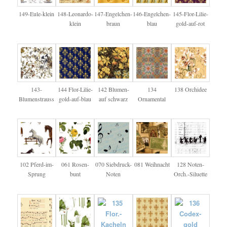
149-Eule-klein
148-Leonardo-
147-Engelchen-
146-Engelchen-
145-Flor-Lilie-
klein
braun
blau
gold-auf-rot
143-
144 Flor-Lilie-
142 Blumen-
134
138 Orchidee
Blumenstrauss
gold-auf-blau
auf schwarz
Ornamental
102 Pferd-im-
061 Rosen-
070 Siebdruck-
081 Weihnacht
128 Noten-
Sprung
bunt
Noten
Orch.-Siluette