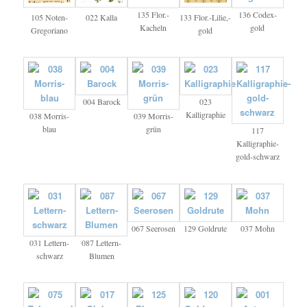
135 Flor.-
136 Codex-
105 Noten-
022 Kalla
133 Flor.-Lilie,-
Kacheln
gold
Gregoriano
gold
004 Barock
023
Kalligraphie
038 Morris-
039 Morris-
blau
grün
117
Kalligraphie-
gold-schwarz
067 Seerosen
129 Goldrute
037 Mohn
031 Lettern-
087 Lettern-
schwarz
Blumen