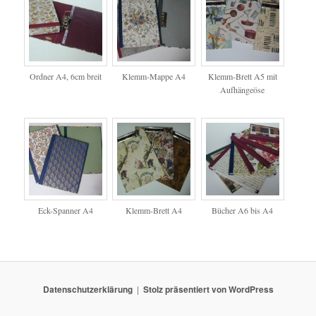
Ordner A4, 6cm breit
Klemm-Mappe A4
Klemm-Brett A5 mit
Aufhängeöse
Eck-Spanner A4
Klemm-Brett A4
Bücher A6 bis A4
Datenschutzerklärung
Stolz präsentiert von WordPress