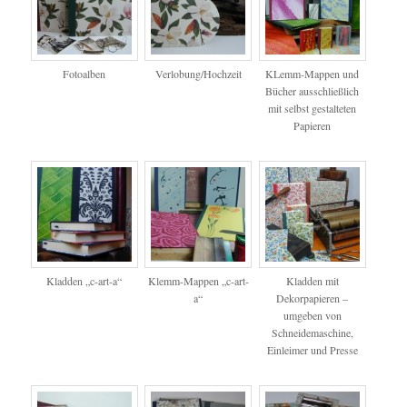
Fotoalben
Verlobung/Hochzeit
KLemm-Mappen und
Bücher ausschließlich
mit selbst gestalteten
Papieren
Kladden „c-art-a“
Klemm-Mappen „c-art-
Kladden mit
a“
Dekorpapieren –
umgeben von
Schneidemaschine,
Einleimer und Presse