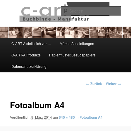
Zum
Schönes aus Papier
Inhalt
Such
wechseln
C-ART-A
Hauptmenü
C-ART-A stellt sich vor …
Märkte Ausstellungen
C-ART-A Produkte
Papiermuster/Bezugspapiere
Datenschutzerklärung
Bilder-
← Zurück
Weiter →
Navigation
Fotoalbum A4
Veröffentlicht
9. März 2014
am
640 × 480
in
Fotoalbum A4